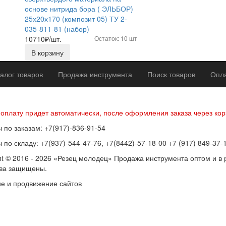
основе нитрида бора ( ЭЛЬБОР)
25х20х170 (композит 05) ТУ 2-
035-811-81 (набор)
10710
₽/шт.
Остаток: 10 шт
В корзину
алог товаров
Продажа инструмента
Поиск товаров
Опла
р оферты
Политика конфиденциальности
Согласие на обработку п
 оплату придет автоматически, после оформления заказа через кор
 по заказам: +7(917)-836-91-54
 по складу: +7(937)-544-47-76, +7(8442)-57-18-00 +7 (917) 849-37-
ht © 2016 - 2026 «Резец молодец» Продажа инструмента оптом и в 
ава защищены.
е и продвижение сайтов
SEOVolga