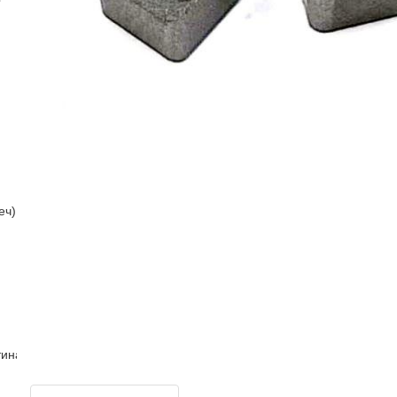
еч)
тина