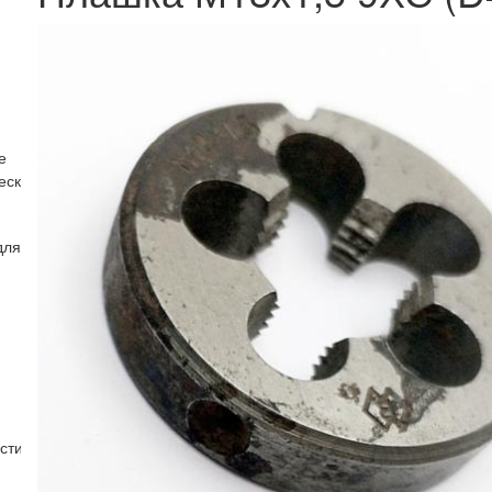
е
еские (R)
для нарезания трапецеидальной резьбы.
стин