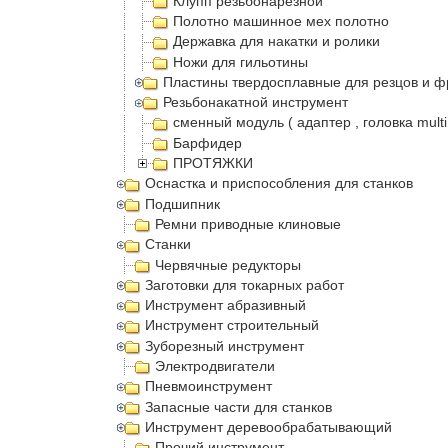
Клупп резьбонарезной
Полотно машинное мех полотно
Державка для накатки и ролики
Ножи для гильотины
Пластины твердосплавные для резцов и ф
Резьбонакатной инструмент
сменный модуль ( адаптер , головка multi
Барфидер
ПРОТЯЖКИ
Оснастка и приспособления для станков
Подшипник
Ремни приводные клиновые
Станки
Червячные редукторы
Заготовки для токарных работ
Инструмент абразивный
Инструмент строительный
Зуборезный инструмент
Электродвигатели
Пневмоинструмент
Запасные части для станков
Инструмент деревообрабатывающий
Прочий инструмент