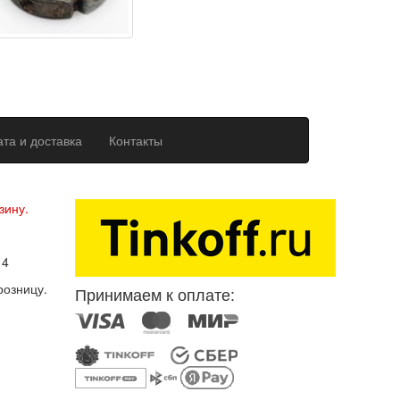
та и доставка
Контакты
ерсональных данных
зину.
14
розницу.
Принимаем к оплате: