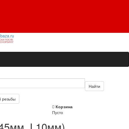
1baza.ru
СКИ ПОСЛЕ
З КОРЗИНУ
Найти
й резьбы
Корзина
Пусто
45мм, L10мм)