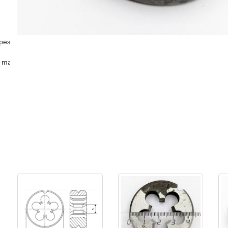
рез
 master )