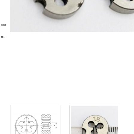
рез
 master )