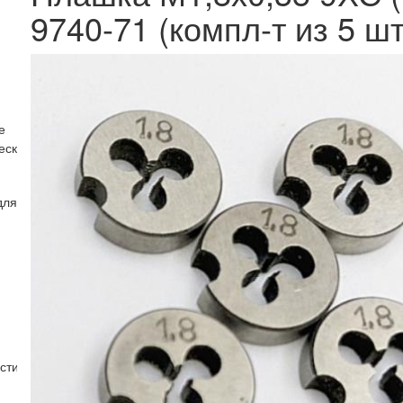
9740-71 (компл-т из 5 шт
е
еские (R)
для нарезания трапецеидальной резьбы.
стин