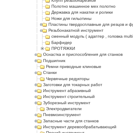
Клупп резьбонарезной
Полотно машинное мех полотно
Державка для накатки и ролики
Ножи для гильотины
Пластины твердосплавные для резцов и ф
Резьбонакатной инструмент
сменный модуль ( адаптер , головка multi
Барфидер
ПРОТЯЖКИ
Оснастка и приспособления для станков
Подшипник
Ремни приводные клиновые
Станки
Червячные редукторы
Заготовки для токарных работ
Инструмент абразивный
Инструмент строительный
Зуборезный инструмент
Электродвигатели
Пневмоинструмент
Запасные части для станков
Инструмент деревообрабатывающий
Прочий инструмент