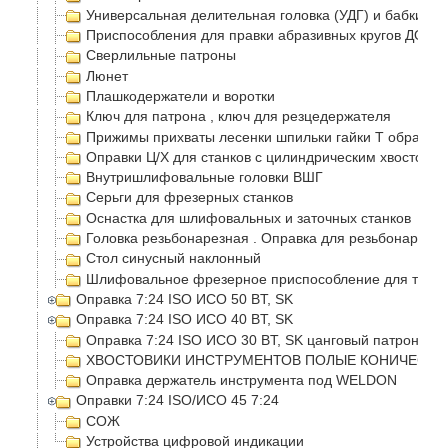
Универсальная делительная головка (УДГ) и бабки
Приспособления для правки абразивных кругов ДО-75
Сверлильные патроны
Люнет
Плашкодержатели и воротки
Ключ для патрона , ключ для резцедержателя
Прижимы прихваты лесенки шпильки гайки Т образные
Оправки Ц/Х для станков с цилиндрическим хвостовик
Внутришлифовальные головки ВШГ
Серьги для фрезерных станков
Оснастка для шлифовальных и заточных станков
Головка резьбонарезная . Оправка для резьбонарезно
Стол синусный наклонный
Шлифовальное фрезерное приспособление для токар
Оправка 7:24 ISO ИСО 50 BT, SK
Оправка 7:24 ISO ИСО 40 BT, SK
Оправка 7:24 ISO ИСО 30 BT, SK цанговый патрон
ХВОСТОВИКИ ИНСТРУМЕНТОВ ПОЛЫЕ КОНИЧЕСКИЕ
Оправка держатель инструмента под WELDON
Оправки 7:24 ISO/ИСО 45 7:24
СОЖ
Устройства цифровой индикации