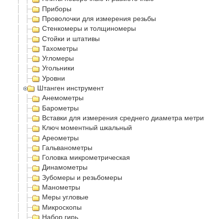
Приборы
Проволочки для измерения резьбы
Стенкомеры и толщиномеры
Стойки и штативы
Тахометры
Угломеры
Угольники
Уровни
Штанген инструмент
Анемометры
Барометры
Вставки для измерения среднего диаметра метрическ
Ключ моментный шкальный
Ареометры
Гальванометры
Головка микрометрическая
Динамометры
Зубомеры и резьбомеры
Манометры
Меры угловые
Микроскопы
Набор гирь