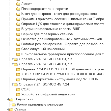
Люнет
Плашкодержатели и воротки
Ключ для патрона , ключ для резцедержателя
Прижимы прихваты лесенки шпильки гайки Т образные
Оправки Ц/Х для станков с цилиндрическим хвостовик
Внутришлифовальные головки ВШГ
Серьги для фрезерных станков
Оснастка для шлифовальных и заточных станков
Головка резьбонарезная . Оправка для резьбонарезно
Стол синусный наклонный
Шлифовальное фрезерное приспособление для токар
Оправка 7:24 ISO ИСО 50 BT, SK
Оправка 7:24 ISO ИСО 40 BT, SK
Оправка 7:24 ISO ИСО 30 BT, SK цанговый патрон
ХВОСТОВИКИ ИНСТРУМЕНТОВ ПОЛЫЕ КОНИЧЕСКИЕ
Оправка держатель инструмента под WELDON
Оправки 7:24 ISO/ИСО 45 7:24
СОЖ
Устройства цифровой индикации
Подшипник
Ремни приводные клиновые
Станки