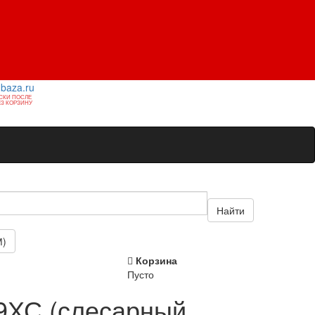
1baza.ru
СКИ ПОСЛЕ
З КОРЗИНУ
Найти
М)
Корзина
Пусто
9ХС (слесарный,