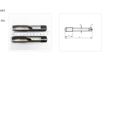
рез
 master )