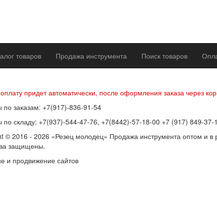
алог товаров
Продажа инструмента
Поиск товаров
Опла
р оферты
Политика конфиденциальности
Согласие на обработку п
 оплату придет автоматически, после оформления заказа через кор
 по заказам: +7(917)-836-91-54
 по складу: +7(937)-544-47-76, +7(8442)-57-18-00 +7 (917) 849-37-
ht © 2016 - 2026 «Резец молодец» Продажа инструмента оптом и в 
ава защищены.
е и продвижение сайтов
SEOVolga