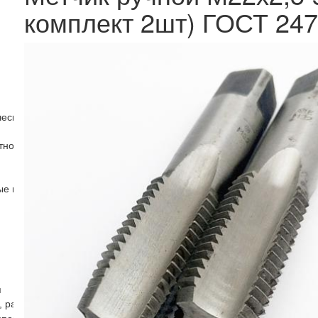
комплект 2шт) ГОСТ 247
ческие (Rc)
тно-ручные
ные и машинно-ручные шахматные
я
, радиусные)