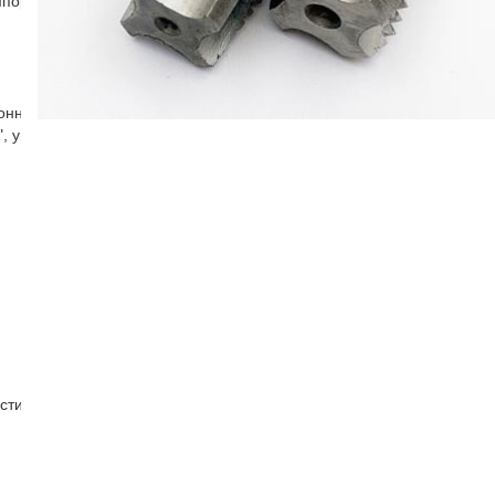
мпорт
ронняя
, угловая
стин