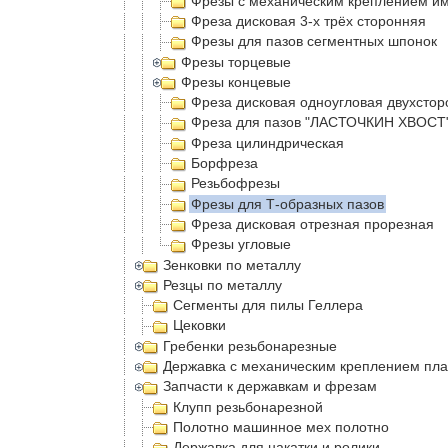
Фрезы с механическим креплением и
Фреза дисковая 3-х трёх сторонняя
Фрезы для пазов сегментных шпонок
Фрезы торцевые
Фрезы концевые
Фреза дисковая одноугловая двухсто
Фреза для пазов "ЛАСТОЧКИН ХВОСТ"
Фреза цилиндрическая
Борфреза
Резьбофрезы
Фрезы для Т-образных пазов
Фреза дисковая отрезная прорезная
Фрезы угловые
Зенковки по металлу
Резцы по металлу
Сегменты для пилы Геллера
Цековки
Гребенки резьбонарезные
Державка с механическим креплением пла
Запчасти к державкам и фрезам
Клупп резьбонарезной
Полотно машинное мех полотно
Державка для накатки и ролики