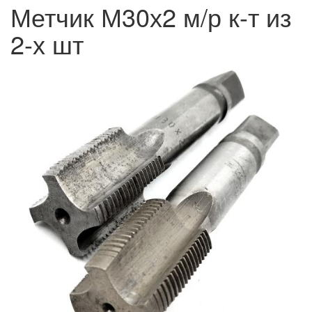
Метчик М30х2 м/р к-т из
2-х шт