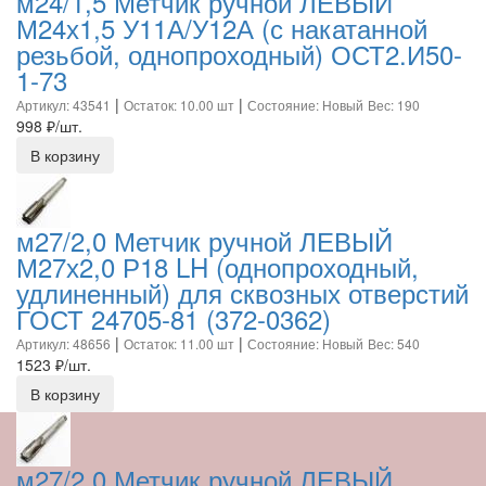
м24/1,5 Метчик ручной ЛЕВЫЙ
М24х1,5 У11А/У12А (с накатанной
резьбой, однопроходный) ОСТ2.И50-
1-73
|
|
Артикул: 43541
Остаток: 10.00 шт
Состояние: Новый
Вес: 190
998
₽/шт.
В корзину
м27/2,0 Метчик ручной ЛЕВЫЙ
М27х2,0 Р18 LH (однопроходный,
удлиненный) для сквозных отверстий
ГОСТ 24705-81 (372-0362)
|
|
Артикул: 48656
Остаток: 11.00 шт
Состояние: Новый
Вес: 540
1523
₽/шт.
В корзину
м27/2,0 Метчик ручной ЛЕВЫЙ