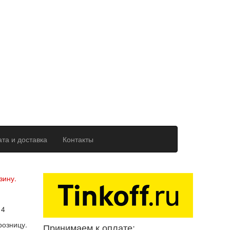
та и доставка
Контакты
ерсональных данных
зину.
14
розницу.
Принимаем к оплате: