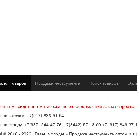
алог товаров
Продажа инструмента
Поиск товаров
Опла
р оферты
Политика конфиденциальности
Согласие на обработку п
 оплату придет автоматически, после оформления заказа через кор
 по заказам: +7(917)-836-91-54
 по складу: +7(937)-544-47-76, +7(8442)-57-18-00 +7 (917) 849-37-
ht © 2016 - 2026 «Резец молодец» Продажа инструмента оптом и в 