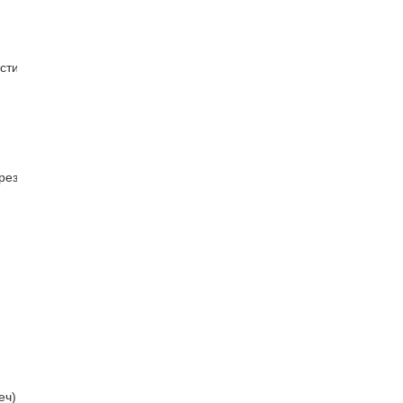
стин
рез
еч)