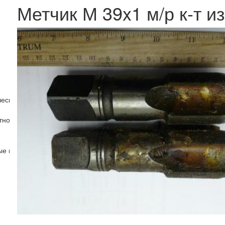
Метчик М 39x1 м/р к-т из
ческие (Rc)
тно-ручные
ные и машинно-ручные шахматные