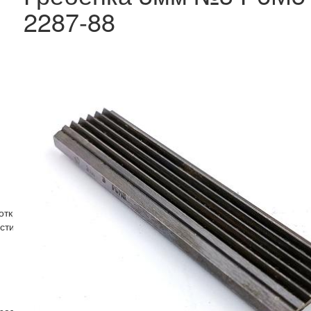
2287-88
мооткрывающимся головкам ГОСТ21761-76
стин