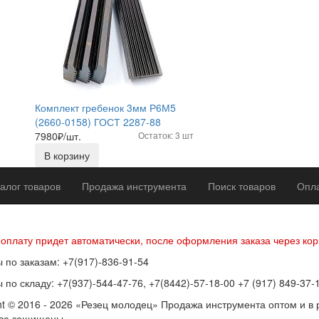
Комплект гребенок 3мм Р6М5
(2660-0158) ГОСТ 2287-88
7980
₽/шт.
Остаток: 3 шт
В корзину
алог товаров
Продажа инструмента
Поиск товаров
Опла
р оферты
Политика конфиденциальности
Согласие на обработку п
 оплату придет автоматически, после оформления заказа через кор
 по заказам: +7(917)-836-91-54
 по складу: +7(937)-544-47-76, +7(8442)-57-18-00 +7 (917) 849-37-
ht © 2016 - 2026 «Резец молодец» Продажа инструмента оптом и в 
ава защищены.