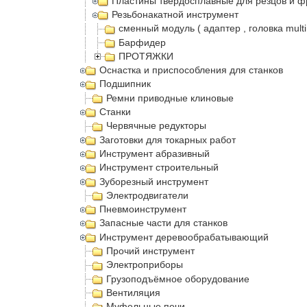
Пластины твердосплавные для резцов и ф
Резьбонакатной инструмент
сменный модуль ( адаптер , головка multi
Барфидер
ПРОТЯЖКИ
Оснастка и приспособления для станков
Подшипник
Ремни приводные клиновые
Станки
Червячные редукторы
Заготовки для токарных работ
Инструмент абразивный
Инструмент строительный
Зуборезный инструмент
Электродвигатели
Пневмоинструмент
Запасные части для станков
Инструмент деревообрабатывающий
Прочий инструмент
Электроприборы
Грузоподъёмное оборудование
Вентиляция
Муфельные печи