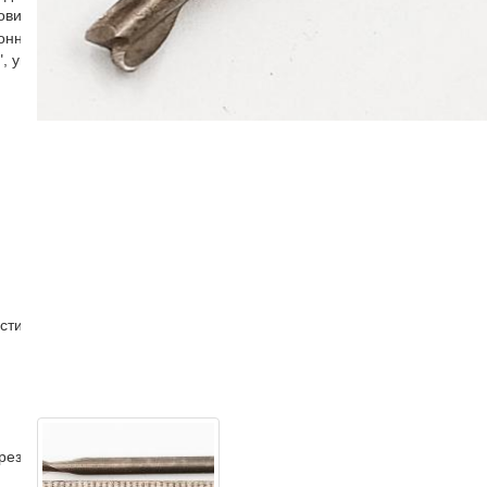
овиком к/х
ронняя
, угловая
стин
рез