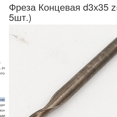
Фреза Концевая d3х35 z=
5шт.)
я
, радиусные)
мпорт
хвостовиком
 цилиндрическим хвостовиком
коническим хвостовиком напайные
адиусные с цилиндрическим хвостовиком