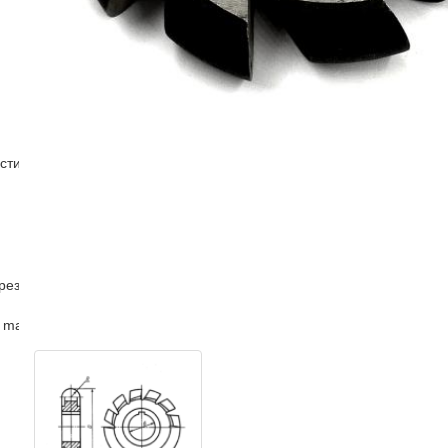
стин
рез
 master )