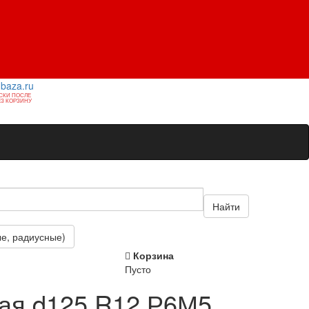
1baza.ru
СКИ ПОСЛЕ
З КОРЗИНУ
Найти
е, радиусные)
Корзина
Пусто
ая d125 R12 Р6М5