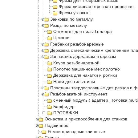
Фрезы для Т-образных пазов
Фреза дисковая отрезная прорезная
Фрезы угловые
Зенковки по металлу
Резцы по металлу
Сегменты для пилы Геллера
Цековки
Гребенки резьбонарезные
Державка с механическим креплением пла
Запчасти к державкам и фрезам
Клупп резьбонарезной
Полотно машинное мех полотно
Державка для накатки и ролики
Ножи для гильотины
Пластины твердосплавные для резцов и ф
Резьбонакатной инструмент
сменный модуль ( адаптер , головка multi
Барфидер
ПРОТЯЖКИ
Оснастка и приспособления для станков
Подшипник
Ремни приводные клиновые
Станки