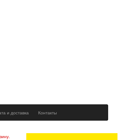
та и доставка
Контакты
ерсональных данных
зину.