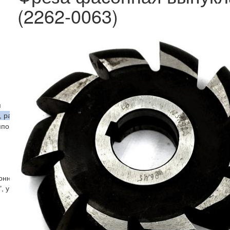
(2262-0063)
я
, радиусные)
мпорт
ронняя
, угловая