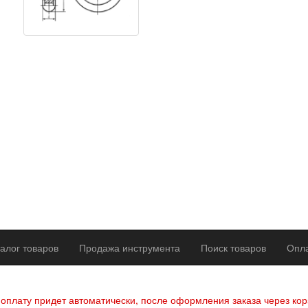
алог товаров
Продажа инструмента
Поиск товаров
Опла
р оферты
Политика конфиденциальности
Согласие на обработку п
 оплату придет автоматически, после оформления заказа через кор