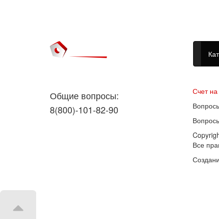
Кат
Догово
Счет на
Общие вопросы:
Вопросы
8(800)-101-82-90
Вопросы
Copyrig
Все пр
Создани