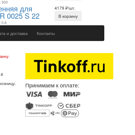
: 300
енняя для
4179
₽/шт.
R 0025 S 22
В корзину
 0.8
та и доставка
Контакты
ерсональных данных
зину.
14
розницу.
Принимаем к оплате: