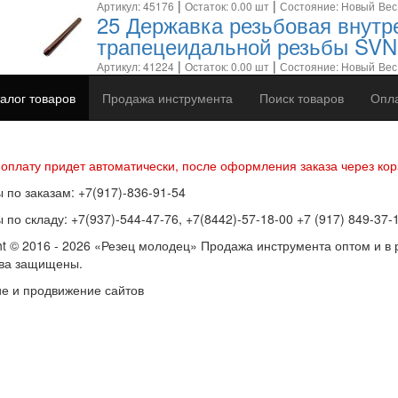
|
|
Артикул: 45176
Остаток: 0.00 шт
Состояние: Новый
Вес
25 Державка резьбовая внутр
трапецеидальной резьбы SVN
|
|
Артикул: 41224
Остаток: 0.00 шт
Состояние: Новый
Вес:
алог товаров
Продажа инструмента
Поиск товаров
Опла
р оферты
Политика конфиденциальности
Согласие на обработку п
 оплату придет автоматически, после оформления заказа через кор
 по заказам: +7(917)-836-91-54
 по складу: +7(937)-544-47-76, +7(8442)-57-18-00 +7 (917) 849-37-
ht © 2016 - 2026 «Резец молодец» Продажа инструмента оптом и в 
ава защищены.
е и продвижение сайтов
SEOVolga