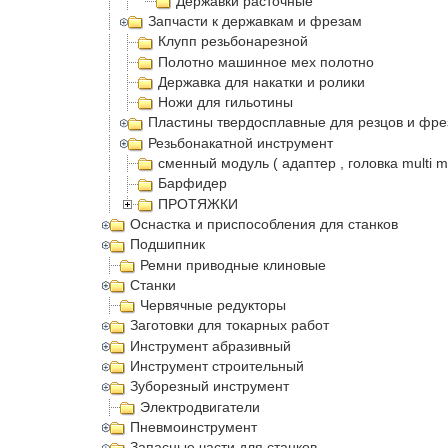
Державки расточные
Запчасти к державкам и фрезам
Клупп резьбонарезной
Полотно машинное мех полотно
Державка для накатки и ролики
Ножи для гильотины
Пластины твердосплавные для резцов и фре
Резьбонакатной инструмент
сменный модуль ( адаптер , головка multi m
Барфидер
ПРОТЯЖКИ
Оснастка и приспособления для станков
Подшипник
Ремни приводные клиновые
Станки
Червячные редукторы
Заготовки для токарных работ
Инструмент абразивный
Инструмент строительный
Зуборезный инструмент
Электродвигатели
Пневмоинструмент
Запасные части для станков