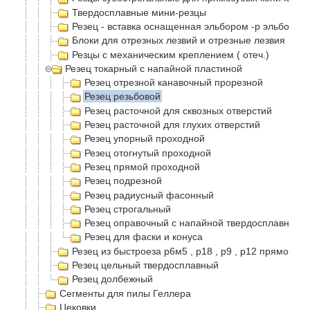
Твердосплавные мини-резцы
Резец - вставка оснащенная эльбором -р эльбор
Блоки для отрезных лезвий и отрезные лезвия
Резцы с механическим креплением ( отеч.)
Резец токарный с напайной пластиной
Резец отрезной канавочный прорезной
Резец резьбовой
Резец расточной для сквозных отверстий
Резец расточной для глухих отверстий
Резец упорный проходной
Резец отогнутый проходной
Резец прямой проходной
Резец подрезной
Резец радиусный фасонный
Резец строгальный
Резец оправочный с напайной твердосплавной п
Резец для фаски и конуса
Резец из быстроеза р6м5 , р18 , р9 , р12 прямой п
Резец цельный твердосплавный
Резец долбежный
Сегменты для пилы Геллера
Цековки