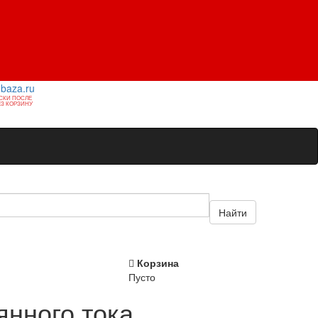
1baza.ru
СКИ ПОСЛЕ
З КОРЗИНУ
Найти
Корзина
Пусто
янного тока