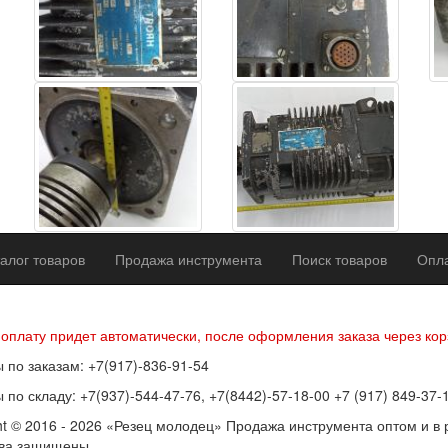
алог товаров
Продажа инструмента
Поиск товаров
Опла
р оферты
Политика конфиденциальности
Согласие на обработку п
 оплату придет автоматически, после оформления заказа через кор
 по заказам: +7(917)-836-91-54
 по складу: +7(937)-544-47-76, +7(8442)-57-18-00 +7 (917) 849-37-
ht © 2016 - 2026 «Резец молодец» Продажа инструмента оптом и в 
ава защищены.